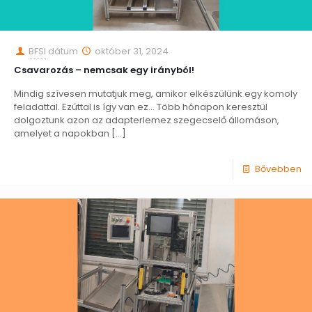
BFSI
dátum
október 31, 2024
Csavarozás – nemcsak egy irányból!
Mindig szívesen mutatjuk meg, amikor elkészülünk egy komoly
feladattal. Ezúttal is így van ez… Több hónapon keresztül
dolgoztunk azon az adapterlemez szegecselő állomáson,
amelyet a napokban
[…]
Bővebben