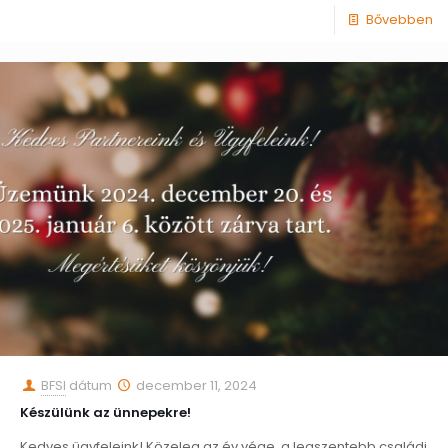
Bővebben
BFSI
dátum
december 11, 2024
Készülünk az ünnepekre!
Kedves ügyfeleink! Közeleg az év vége, a legszentebb családi