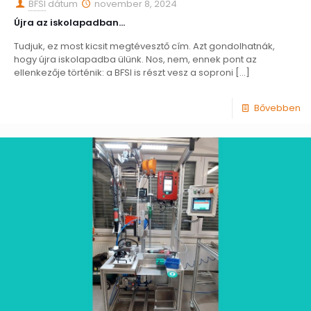
BFSI
dátum
november 8, 2024
Újra az iskolapadban…
Tudjuk, ez most kicsit megtévesztő cím. Azt gondolhatnák,
hogy újra iskolapadba ülünk. Nos, nem, ennek pont az
ellenkezője történik: a BFSI is részt vesz a soproni
[…]
Bővebben