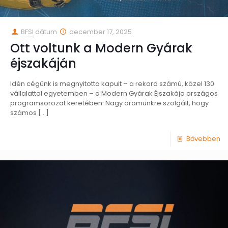
BFSI
dátum
december 17, 2025
Ott voltunk a Modern Gyárak
éjszakáján
Idén cégünk is megnyitotta kapuit – a rekord számú, közel 130
vállalattal egyetemben – a Modern Gyárak Éjszakája országos
programsorozat keretében. Nagy örömünkre szolgált, hogy
számos
[…]
Bővebben