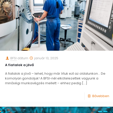
BFSI
dátum
január 13, 2025
A fiatalok a jövő
A fiatalok a jövő – lehet, hogy már írtuk ezt az oldalunkon… De
komolyan gondoljuk! A BFSI-nél elkötelezettek vagyunk a
minőségi munkavégzés mellett – ehhez pedig
[…]
Bővebben