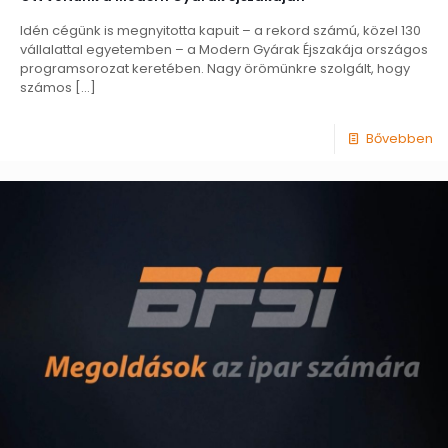
Idén cégünk is megnyitotta kapuit – a rekord számú, közel 130
vállalattal egyetemben – a Modern Gyárak Éjszakája országos
programsorozat keretében. Nagy örömünkre szolgált, hogy
számos
[…]
Bővebben