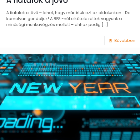
A fiatalok a jövő
A fiatalok a jövő – lehet, hogy már írtuk ezt az oldalunkon… De
komolyan gondoljuk! A BFSI-nél elkötelezettek vagyunk a
minőségi munkavégzés mellett – ehhez pedig
[…]
Bővebben