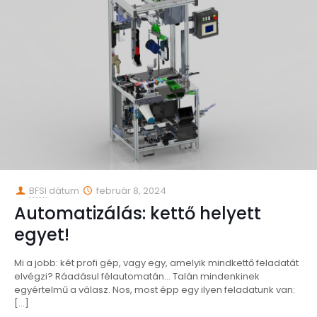
BFSI
dátum
február 8, 2024
Automatizálás: kettő helyett
egyet!
Mi a jobb: két profi gép, vagy egy, amelyik mindkettő feladatát
elvégzi? Ráadásul félautomatán… Talán mindenkinek
egyértelmű a válasz. Nos, most épp egy ilyen feladatunk van:
[…]