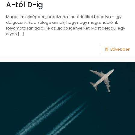
A-tól D-ig
Magas minőségben, precízen, a határidőket betartva – így
dolgozunk. Ez a záloga annak, hogy nagy megrendelőink
folyamatosan adják le az újabb igényeiket. Most például egy
olyan
[…]
Bővebben