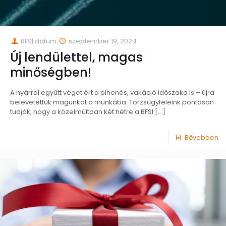
BFSI
dátum
szeptember 19, 2024
Új lendülettel, magas
minőségben!
A nyárral együtt véget ért a pihenés, vakáció időszaka is – újra
belevetettük magunkat a munkába. Törzsügyfeleink pontosan
tudják, hogy a közelmúltban két hétre a BFSI
[…]
Bővebben