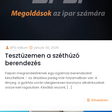
BFSI
dátum
január 30, 2025
Tesztüzemen a széthúzó
berendezés
Faipari megrendelőnknek egy izgalmas berendezést
készítettünk – az átadása pedig már folyamatban van. A
lényeg: a gyártás során ideiglenesen bizonyos alkatrészeket
össze kell ragasztani. Később viszont,
[…]
Bővebben