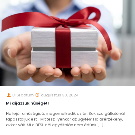
BFSI
dátum
augusztus 30, 2024
Mi díjazzuk hűségét!
Ha lejár a hűségidő, megemelkedik az ár. Sok szolgáltatónál
tapasztaljuk ezt… Mit tesz ilyenkor az ügyfél? Ha árérzékeny,
akkor vált. Mi a BFSI-nél egyáltalán nem értünk
[…]