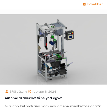
Bővebben
BFSI
dátum
február 8, 2024
Automatizálás: kettő helyett egyet!
Mi a jobb: két profi gép, vagy egy, amelyik mindkettő feladatát