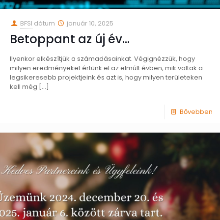
BFSI
dátum
január 10, 2025
Betoppant az új év…
Ilyenkor elkészítjük a számadásainkat. Végignézzük, hogy
milyen eredményeket értünk el az elmúlt évben, mik voltak a
legsikeresebb projektjeink és azt is, hogy milyen területeken
kell még
[…]
Bővebben