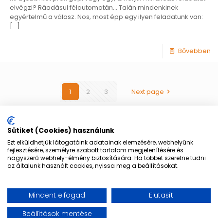
elvégzi? Ráadásul félautomatán… Talán mindenkinek
egyértelmű a válasz. Nos, most épp egy ilyen feladatunk van:
[…]
Bővebben
1
2
3
Next page
Sütiket (Cookies) használunk
Ezt elküldhetjük látogatóink adatainak elemzésére, webhelyünk
fejlesztésére, személyre szabott tartalom megjelenítésére és
© 1994-2025 BFSI Kft. | All Rights Reserved
nagyszerű webhely-élmény biztosítására. Ha többet szeretne tudni
az általunk használt cookies, nyissa meg a beállításokat.
Mindent elfogad
Elutasít
Magyar
Beállítások mentése