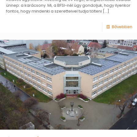
ünnep: a karácsony. Mi, a BFSI-nél úgy gondoljuk, hogy ilyenkor
fontos, hogy mindenki a szeretteivel tudja tölteni
[…]
Bővebben