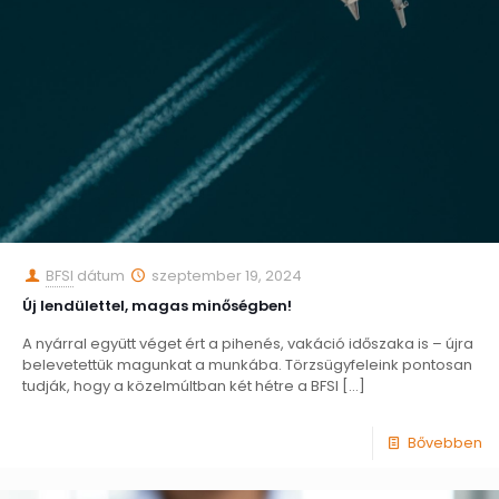
BFSI
dátum
szeptember 19, 2024
Új lendülettel, magas minőségben!
A nyárral együtt véget ért a pihenés, vakáció időszaka is – újra
belevetettük magunkat a munkába. Törzsügyfeleink pontosan
tudják, hogy a közelmúltban két hétre a BFSI
[…]
Bővebben