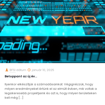
BFSI
dátum
január 10, 2025
Betoppant az új év…
Ilyenkor elkészítjük a számadásainkat. Végignézzük, hogy
milyen eredményeket értünk el az elmúlt évben, mik voltak a
legsikeresebb projektjeink és azt is, hogy milyen területeken
kell még
[…]