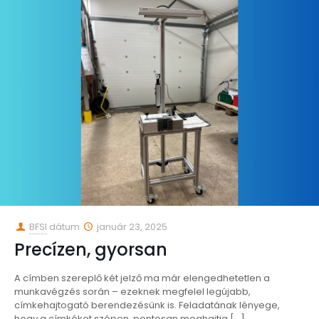
BFSI
dátum
január 23, 2025
Precízen, gyorsan
A címben szereplő két jelző ma már elengedhetetlen a
munkavégzés során – ezeknek megfelel legújabb,
címkehajtogató berendezésünk is. Feladatának lényege,
hogy a címkéket szépen, pontosan meghajtja
[…]