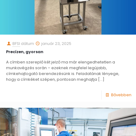
BFSI
dátum
január 23, 2025
Precízen, gyorsan
A címben szereplő két jelző ma már elengedhetetlen a
munkavégzés során – ezeknek megfelel legújabb,
címkehajtogató berendezésünk is. Feladatának lényege,
hogy a címkéket szépen, pontosan meghajtja
[…]
Bővebben