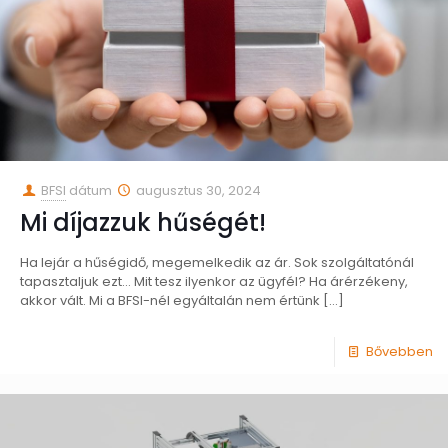
BFSI
dátum
augusztus 30, 2024
Mi díjazzuk hűségét!
Ha lejár a hűségidő, megemelkedik az ár. Sok szolgáltatónál
tapasztaljuk ezt… Mit tesz ilyenkor az ügyfél? Ha árérzékeny,
akkor vált. Mi a BFSI-nél egyáltalán nem értünk
[…]
Bővebben