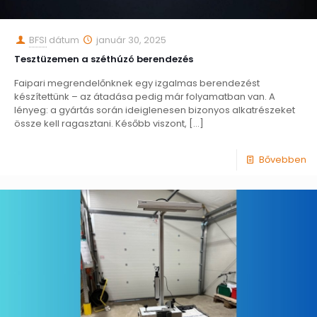
BFSI
dátum
január 30, 2025
Tesztüzemen a széthúzó berendezés
Faipari megrendelőnknek egy izgalmas berendezést
készítettünk – az átadása pedig már folyamatban van. A
lényeg: a gyártás során ideiglenesen bizonyos alkatrészeket
össze kell ragasztani. Később viszont,
[…]
Bővebben