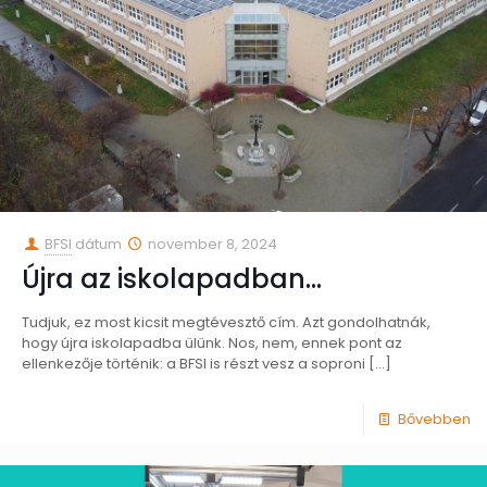
BFSI
dátum
november 8, 2024
Újra az iskolapadban…
Tudjuk, ez most kicsit megtévesztő cím. Azt gondolhatnák,
hogy újra iskolapadba ülünk. Nos, nem, ennek pont az
ellenkezője történik: a BFSI is részt vesz a soproni
[…]
Bővebben