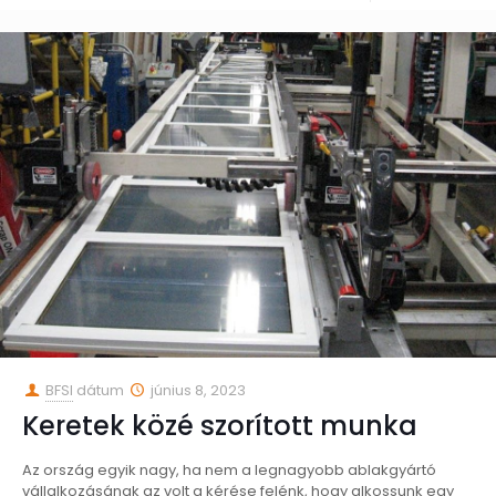
BFSI
dátum
június 8, 2023
Keretek közé szorított munka
Az ország egyik nagy, ha nem a legnagyobb ablakgyártó
vállalkozásának az volt a kérése felénk, hogy alkossunk egy