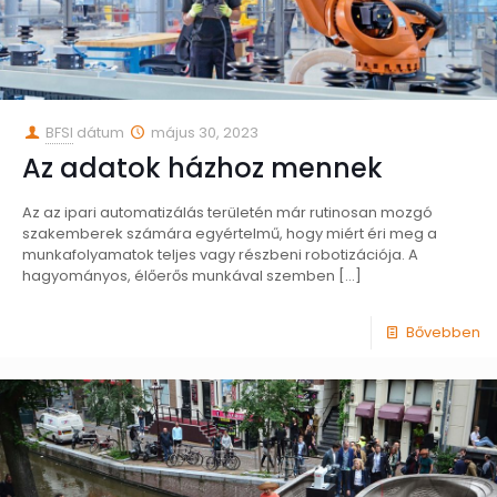
BFSI
dátum
május 30, 2023
Az adatok házhoz mennek
Az az ipari automatizálás területén már rutinosan mozgó
szakemberek számára egyértelmű, hogy miért éri meg a
munkafolyamatok teljes vagy részbeni robotizációja. A
hagyományos, élőerős munkával szemben
[…]
Bővebben