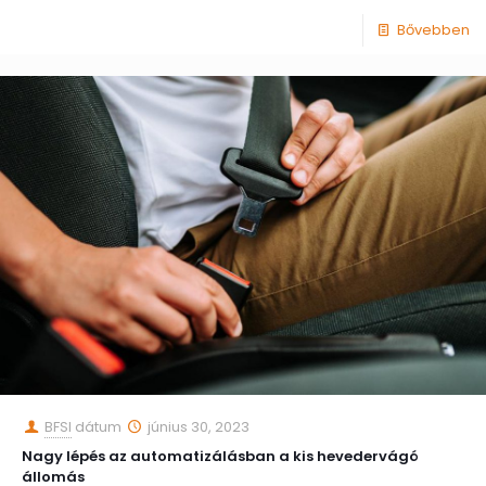
Bővebben
BFSI
dátum
június 30, 2023
Nagy lépés az automatizálásban a kis hevedervágó
állomás