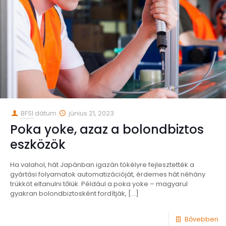
BFSI
dátum
június 21, 2023
Poka yoke, azaz a bolondbiztos
eszközök
Ha valahol, hát Japánban igazán tökélyre fejlesztették a
gyártási folyamatok automatizációját, érdemes hát néhány
trükköt eltanulni tőlük. Például a poka yoke – magyarul
gyakran bolondbiztosként fordítják,
[…]
Bővebben