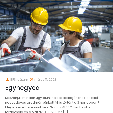
BFSI
dátum
május 11, 2023
Egynegyed
Köszönjük minden ügyfelünknek és kollégánknak az első
negyedéves eredményünket! Mi is történt a 3 hónapban?
Megérkezett üzemünkbe a Sodick AL60G tömbszikra
forgácsoló és a Mazak QTE-200MY
[…]