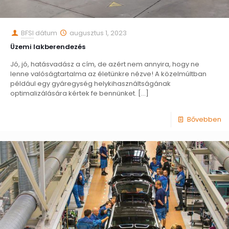
BFSI
dátum
augusztus 1, 2023
Üzemi lakberendezés
Jó, jó, hatásvadász a cím, de azért nem annyira, hogy ne
lenne valóságtartalma az életünkre nézve! A közelmúltban
például egy gyáregység helykihasználtságának
optimalizálására kértek fe bennünket.
[…]
Bővebben