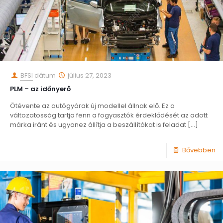
BFSI
dátum
július 27, 2023
PLM – az időnyerő
Ötévente az autógyárak új modellel állnak elő. Ez a
változatosság tartja fenn a fogyasztók érdeklődését az adott
márka iránt és ugyanez állítja a beszállítókat is feladat
[…]
Bővebben