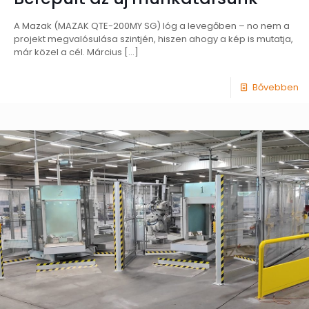
A Mazak (MAZAK QTE-200MY SG) lóg a levegőben – no nem a
projekt megvalósulása szintjén, hiszen ahogy a kép is mutatja,
már közel a cél. Március
[…]
Bővebben