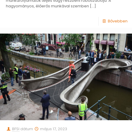
munkafolyamatok teljes vagy részbeni robotizációja. A
hagyományos, élőerős munkával szemben
[…]
Bővebben
BFSI
dátum
május 17, 2023