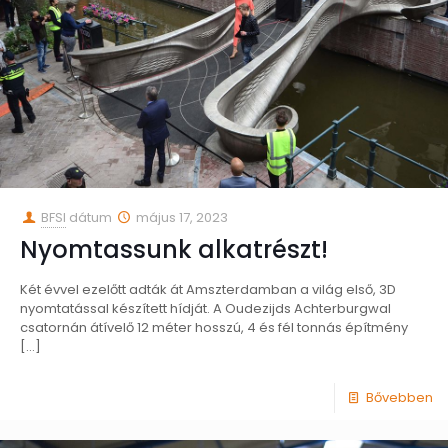
BFSI
dátum
május 17, 2023
Nyomtassunk alkatrészt!
Két évvel ezelőtt adták át Amszterdamban a világ első, 3D
nyomtatással készített hídját. A Oudezijds Achterburgwal
csatornán átívelő 12 méter hosszú, 4 és fél tonnás építmény
[…]
Bővebben