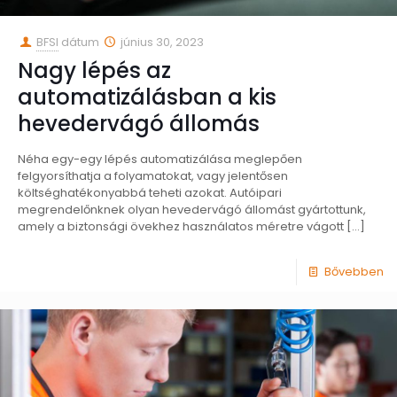
BFSI
dátum
június 30, 2023
Nagy lépés az
automatizálásban a kis
hevedervágó állomás
Néha egy-egy lépés automatizálása meglepően
felgyorsíthatja a folyamatokat, vagy jelentősen
költséghatékonyabbá teheti azokat. Autóipari
megrendelőnknek olyan hevedervágó állomást gyártottunk,
amely a biztonsági övekhez használatos méretre vágott
[…]
Bővebben