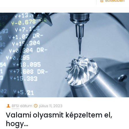
Bővebben
BFSI
dátum
július 11, 2023
Valami olyasmit képzeltem el,
hogy…