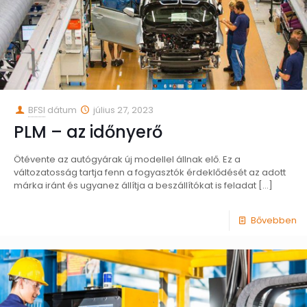
BFSI
dátum
július 27, 2023
PLM – az időnyerő
Ötévente az autógyárak új modellel állnak elő. Ez a
változatosság tartja fenn a fogyasztók érdeklődését az adott
márka iránt és ugyanez állítja a beszállítókat is feladat
[…]
Bővebben