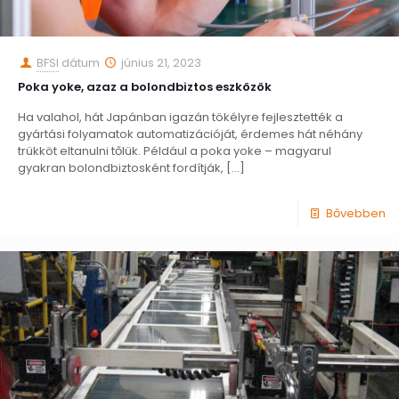
BFSI
dátum
június 21, 2023
Poka yoke, azaz a bolondbiztos eszközök
Ha valahol, hát Japánban igazán tökélyre fejlesztették a
gyártási folyamatok automatizációját, érdemes hát néhány
trükköt eltanulni tőlük. Például a poka yoke – magyarul
gyakran bolondbiztosként fordítják,
[…]
Bővebben