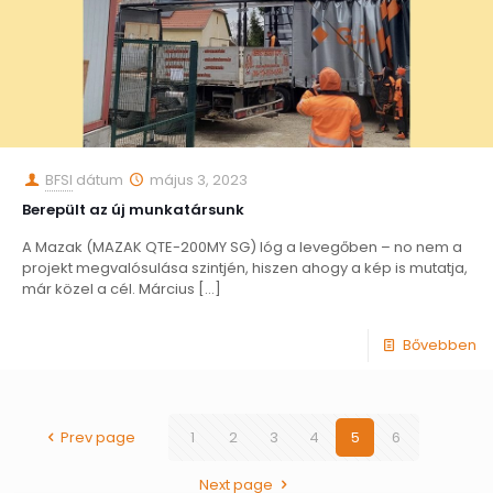
BFSI
dátum
május 3, 2023
Berepült az új munkatársunk
A Mazak (MAZAK QTE-200MY SG) lóg a levegőben – no nem a
projekt megvalósulása szintjén, hiszen ahogy a kép is mutatja,
már közel a cél. Március
[…]
Bővebben
Prev page
1
2
3
4
5
6
Next page