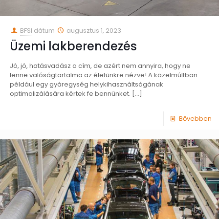
BFSI
dátum
augusztus 1, 2023
Üzemi lakberendezés
Jó, jó, hatásvadász a cím, de azért nem annyira, hogy ne
lenne valóságtartalma az életünkre nézve! A közelmúltban
például egy gyáregység helykihasználtságának
optimalizálására kértek fe bennünket.
[…]
Bővebben