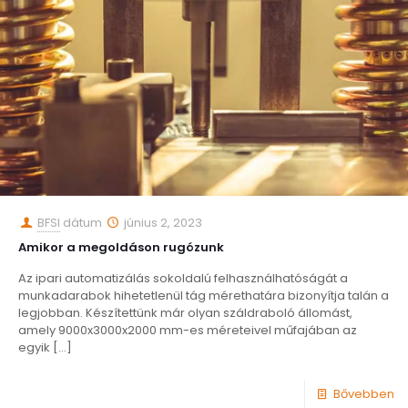
BFSI
dátum
június 2, 2023
Amikor a megoldáson rugózunk
Az ipari automatizálás sokoldalú felhasználhatóságát a
munkadarabok hihetetlenül tág mérethatára bizonyítja talán a
legjobban. Készítettünk már olyan száldraboló állomást,
amely 9000x3000x2000 mm-es méreteivel műfajában az
egyik
[…]
Bővebben