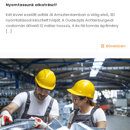
Nyomtassunk alkatrészt!
Két évvel ezelőtt adták át Amszterdamban a világ első, 3D
nyomtatással készített hídját. A Oudezijds Achterburgwal
csatornán átívelő 12 méter hosszú, 4 és fél tonnás építmény
[…]
Bővebben