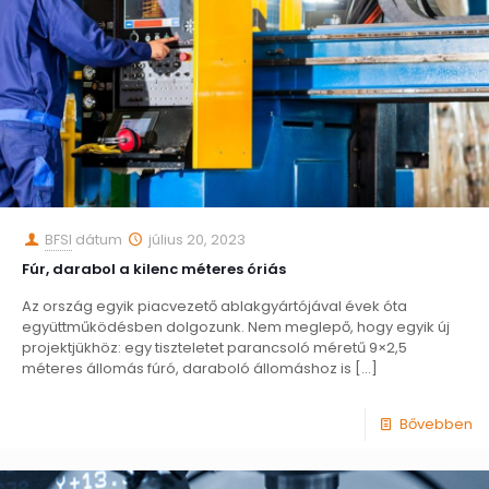
BFSI
dátum
július 20, 2023
Fúr, darabol a kilenc méteres óriás
Az ország egyik piacvezető ablakgyártójával évek óta
együttműködésben dolgozunk. Nem meglepő, hogy egyik új
projektjükhöz: egy tiszteletet parancsoló méretű 9×2,5
méteres állomás fúró, daraboló állomáshoz is
[…]
Bővebben