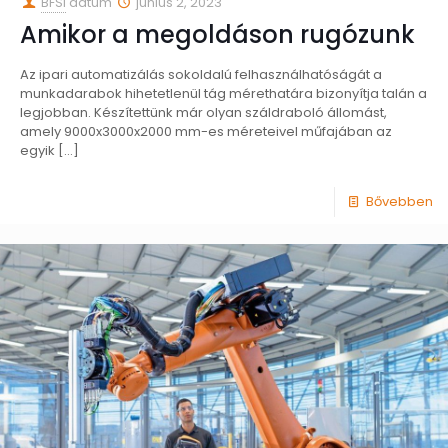
BFSI
dátum
június 2, 2023
Amikor a megoldáson rugózunk
Az ipari automatizálás sokoldalú felhasználhatóságát a
munkadarabok hihetetlenül tág mérethatára bizonyítja talán a
legjobban. Készítettünk már olyan száldraboló állomást,
amely 9000x3000x2000 mm-es méreteivel műfajában az
egyik
[…]
Bővebben