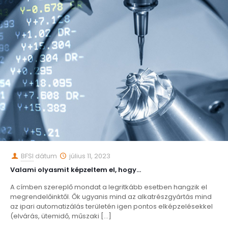
BFSI
dátum
július 11, 2023
Valami olyasmit képzeltem el, hogy…
A címben szereplő mondat a legritkább esetben hangzik el
megrendelőinktől. Ők ugyanis mind az alkatrészgyártás mind
az ipari automatizálás területén igen pontos elképzelésekkel
(elvárás, ütemidő, műszaki
[…]