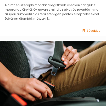
A címben szereplő mondat a legritkább esetben hangzik el
megrendelőinktől. Ők ugyanis mind az alkatrészgyártás mind
az ipari automatizálás területén igen pontos elképzelésekkel
(elvárás, ütemidő, műszaki
[…]
Bővebben