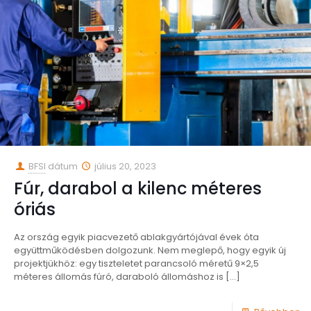
BFSI
dátum
július 20, 2023
Fúr, darabol a kilenc méteres
óriás
Az ország egyik piacvezető ablakgyártójával évek óta
együttműködésben dolgozunk. Nem meglepő, hogy egyik új
projektjükhöz: egy tiszteletet parancsoló méretű 9×2,5
méteres állomás fúró, daraboló állomáshoz is
[…]