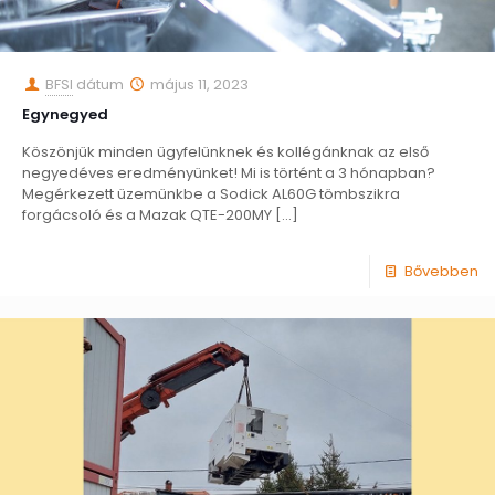
BFSI
dátum
május 11, 2023
Egynegyed
Köszönjük minden ügyfelünknek és kollégánknak az első
negyedéves eredményünket! Mi is történt a 3 hónapban?
Megérkezett üzemünkbe a Sodick AL60G tömbszikra
forgácsoló és a Mazak QTE-200MY
[…]
Bővebben