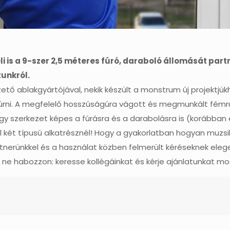
li is a 9-szer 2,5 méteres fúró, daraboló állomását par
tunkról.
tő ablakgyártójával, nekik készült a monstrum új projektjük
ifúrni. A megfelelő hosszúságúra vágott és megmunkált fémr
egy szerkezet képes a fúrásra és a darabolásra is (korábban
két típusú alkatrésznél! Hogy a gyakorlatban hogyan muzsiká
rünkkel és a használat közben felmerült kéréseknek eleget
ne habozzon: keresse kollégáinkat és kérje ajánlatunkat mo