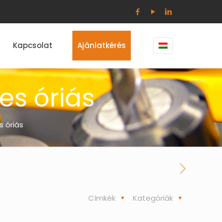
Kapcsolat
Ajánlatkérés
es óriás
 óriás
Címkék
Kategóriák