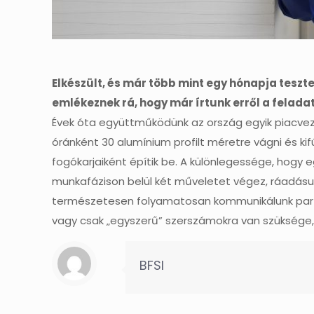
Elkészült, és már több mint egy hónapja teszte
emlékeznek rá, hogy már írtunk erről a felada
Évek óta együttműködünk az ország egyik piacveze
óránként 30 alumínium profilt méretre vágni és k
fogókarjaiként építik be. A különlegessége, hogy 
munkafázison belül két műveletet végez, ráadásul 
természetesen folyamatosan kommunikálunk partne
vagy csak „egyszerű” szerszámokra van szüksége, 
BFSI