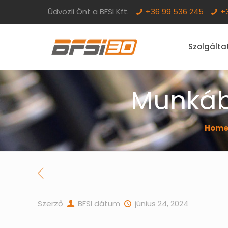
Üdvözli Önt a BFSI Kft.
+36 99 536 245
+
Szolgálta
Munkába
Hom
Szerző
BFSI
dátum
június 24, 2024