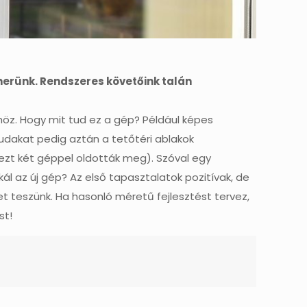
tnerünk. Rendszeres követőink talán
höz. Hogy mit tud ez a gép? Például képes
udakat pedig aztán a tetőtéri ablakok
 ezt két géppel oldották meg). Szóval egy
l az új gép? Az első tapasztalatok pozitívak, de
 teszünk. Ha hasonló méretű fejlesztést tervez,
st!