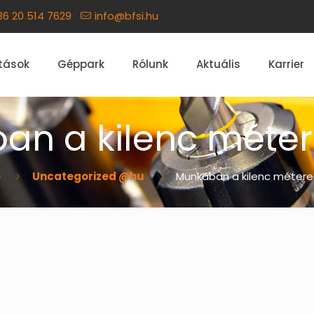
36 20 514 7629
info@bfsi.hu
tások
Géppark
Rólunk
Aktuális
Karrier
n a kilenc méter
e
Uncategorized @hu
Munkában a kilenc méteres