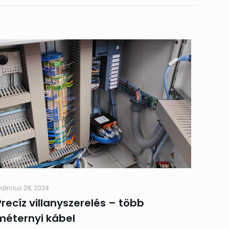
árcius 28, 2024
Precíz villanyszerelés – több
méternyi kábel