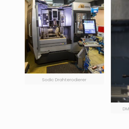
Sodic Drahterodierer
DM