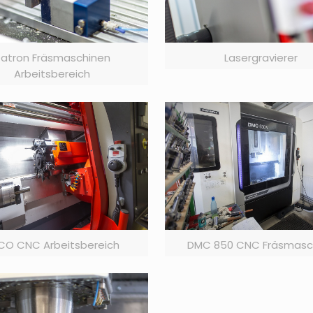
atron Fräsmaschinen
Lasergravierer
Arbeitsbereich
CO CNC Arbeitsbereich
DMC 850 CNC Fräsmasc