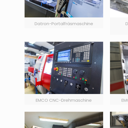
Datron-Portalfräsmaschine
D
EMCO CNC-Drehmaschine
EM