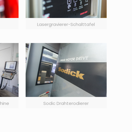
Lasergravierer-Schalttafel
hine
Sodic Drahterodierer