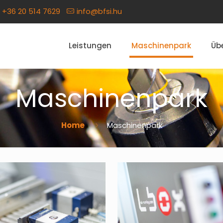
+36 20 514 7629
info@bfsi.hu
Leistungen
Maschinenpark
Üb
Maschinenpark
Home
Maschinenpark